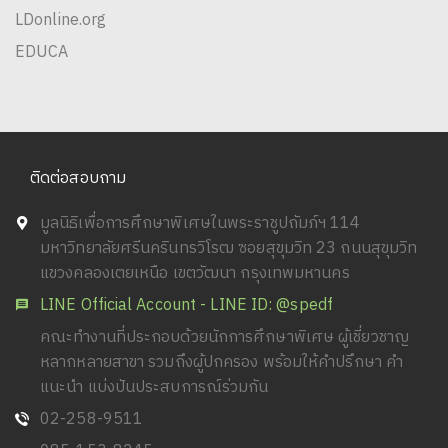
LDonline.org
EDUCA
ติดต่อสอบถาม
มูลนิธิเพื่อการศึกษาพิเศษในพระราชูปถัมภ์ฯ 114
มหาวิทยาลัยศรีนครินทรวิโรฒ ซอยสุขุมวิท 23 ถนนสุขุมวิท
แขวงคลองเตยเหนือ เขตวัฒนา กรุงเทพมหานคร
LINE Official Account - LINE ID: @spedf
คณะทำงานที่ประกอบด้วยนักการศึกษาพิเศษ ผู้เชี่ยวชาญ
หลากหลายสาขา รวมถึงผู้ปกครอง พร้อมให้คำปรึกษา คำ
แนะนำ แบ่งปันประสบการณ์ร่วมกัน
02-258-9511