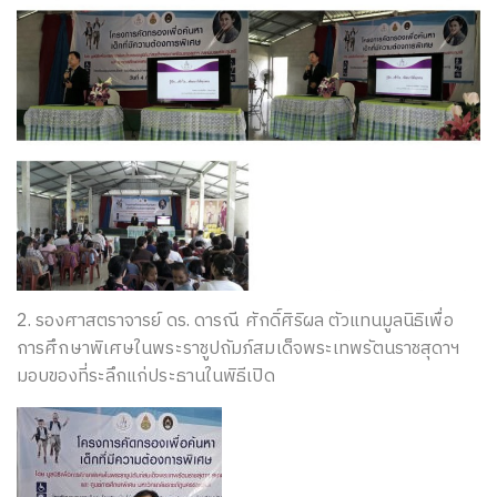
2. รองศาสตราจารย์ ดร. ดารณี ศักดิ์ศิริผล ตัวแทนมูลนิธิเพื่อ
การศึกษาพิเศษในพระราชูปถัมภ์สมเด็จพระเทพรัตนราชสุดาฯ
มอบของที่ระลึกแก่ประธานในพิธีเปิด