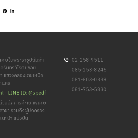
พิเศษในพระราชูปถัมภ์ฯ
02-258-9511
นครินทรวิโรฒ ซอย
085-153-8245
วิท แขวงคลองเตยเหนือ
081-803-0338
หานคร
081-753-5830
nt - LINE ID: @spedf
้วยนักการศึกษาพิเศษ
ยสาขา รวมถึงผู้ปกครอง
แนะนำ แบ่งปัน