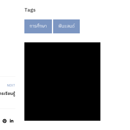
Tags
การศึกษา
ฟินแลนด์
--:--
--:--
NEXT
เรียนรู้