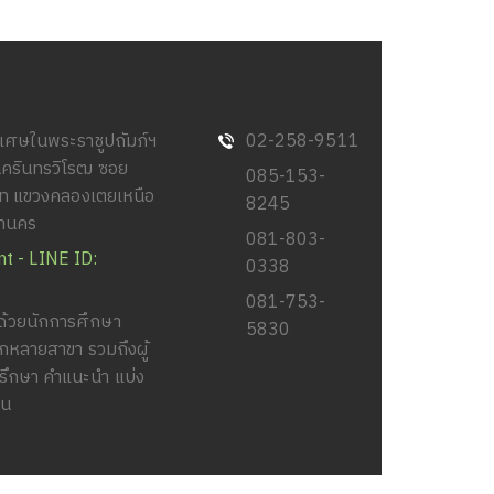
พิเศษในพระราชูปถัมภ์ฯ
02-258-9511
นครินทรวิโรฒ ซอย
085-153-8245
วิท แขวงคลองเตยเหนือ
081-803-0338
หานคร
081-753-5830
nt - LINE ID: @spedf
้วยนักการศึกษาพิเศษ
ยสาขา รวมถึงผู้ปกครอง
แนะนำ แบ่งปัน