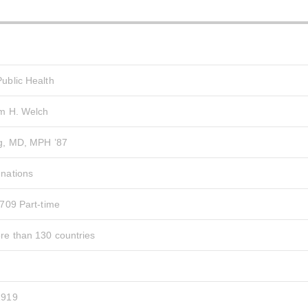
ublic Health
am H. Welch
ag, MD, MPH ’87
 nations
 709 Part-time
re than 130 countries
1919