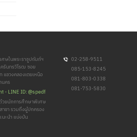
พิเศษในพระราชูปถัมภ์ฯ
02-258-9511
นครินทรวิโรฒ ซอย
085-153-8245
วิท แขวงคลองเตยเหนือ
081-803-0338
หานคร
081-753-5830
nt - LINE ID: @spedf
้วยนักการศึกษาพิเศษ
ยสาขา รวมถึงผู้ปกครอง
แนะนำ แบ่งปัน