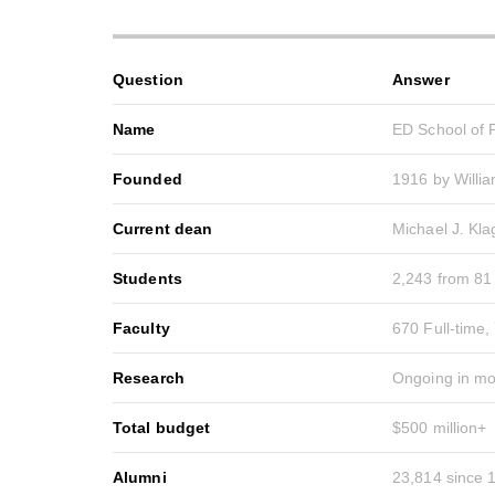
Question
Answer
Name
ED School of P
Founded
1916 by Willi
Current dean
Michael J. Kl
Students
2,243 from 81
Faculty
670 Full-time,
Research
Ongoing in mo
Total budget
$500 million+
Alumni
23,814 since 