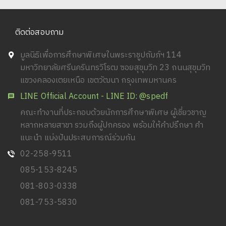
ติดต่อสอบถาม
มูลนิธิเพื่อการศึกษาพิเศษในพระราชูปถัมภ์ฯ 114
มหาวิทยาลัยศรีนครินทรวิโรฒ ซอยสุขุมวิท 23 ถนนสุขุมวิท
แขวงคลองเตยเหนือ เขตวัฒนา กรุงเทพมหานคร
LINE Official Account - LINE ID: @spedf
คณะทำงานที่ประกอบด้วยนักการศึกษาพิเศษ ผู้เชี่ยวชาญ
หลากหลายสาขา รวมถึงผู้ปกครอง พร้อมให้คำปรึกษา คำ
แนะนำ แบ่งปันประสบการณ์ร่วมกัน
02-258-9511
085-153-8245
081-803-0338
081-753-5830