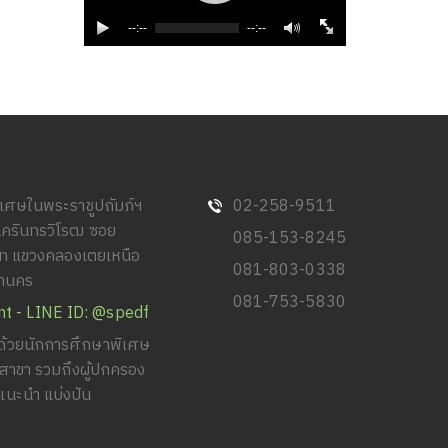
--:--
--:--
พิเศษในพระราชูปถัมภ์ฯ
02-258-9511
นครินทรวิโรฒ ซอย
085-153-8245
วิท แขวงคลองเตยเหนือ
081-803-0338
หานคร
081-753-5830
nt - LINE ID: @spedf
้วยนักการศึกษาพิเศษ
ยสาขา รวมถึงผู้ปกครอง
แนะนำ แบ่งปัน