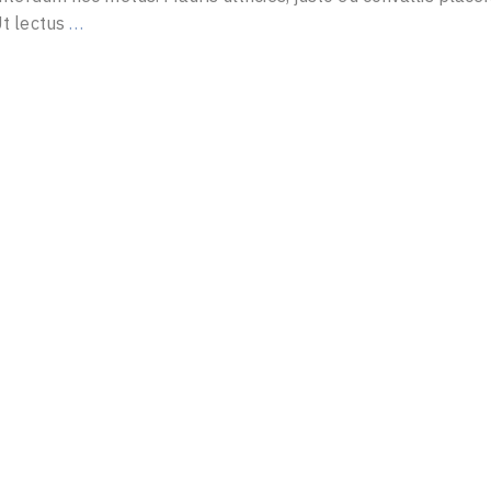
 Ut lectus
…