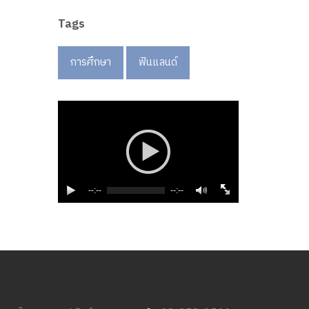
Tags
การศึกษา
ฟินแลนด์
--:--
--:--