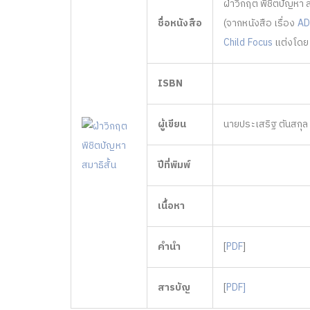
ฝ่าวิกฤต พิชิตปัญหา ส
ชื่อหนังสือ
(จากหนังสือ เรื่อง
AD
Child Focus
แต่งโดย 
ISBN
ผู้เขียน
นายประเสริฐ ตันสกุล
ปีที่พิมพ์
เนื้อหา
คำนำ
[
PDF
]
สารบัญ
[
PDF]