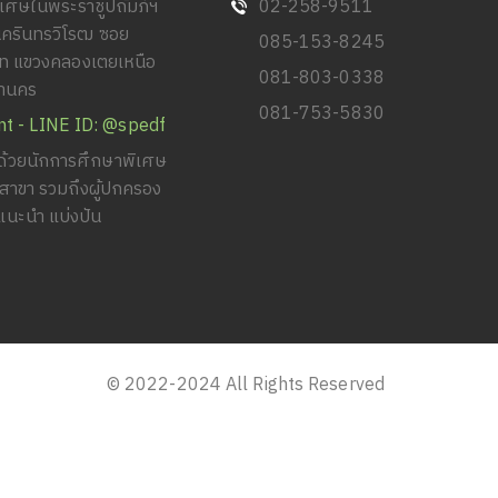
พิเศษในพระราชูปถัมภ์ฯ
02-258-9511
นครินทรวิโรฒ ซอย
085-153-8245
วิท แขวงคลองเตยเหนือ
081-803-0338
หานคร
081-753-5830
nt - LINE ID: @spedf
้วยนักการศึกษาพิเศษ
ยสาขา รวมถึงผู้ปกครอง
แนะนำ แบ่งปัน
© 2022-2024 All Rights Reserved