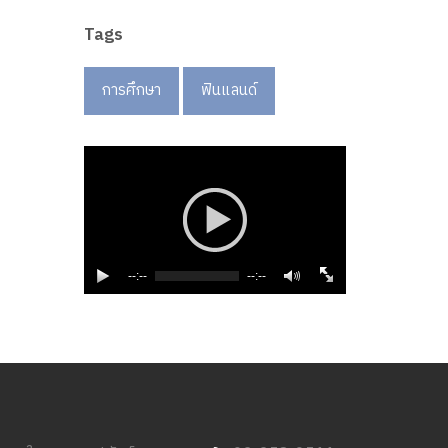
Tags
การศึกษา
ฟินแลนด์
--:--
--:--