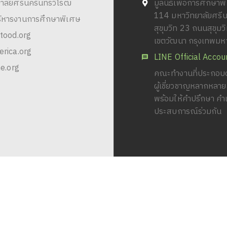
าลัยศรีนครินทรวิโรฒ
มูลนิธิเพื่อการศึกษา
114 มหาวิทยาลัยศรี
ริหารงานการศึกษาพิเศษ
สุขุมวิท 23 ถนนสุขุม
tood.org
เขตวัฒนา กรุงเทพม
rica.org
LINE Official Accou
e.org
คณะทำงานที่ประกอบด
ผู้เชี่ยวชาญหลากหลา
พร้อมให้คำปรึกษา คำ
ประสบการณ์ร่วมกัน